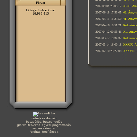
Fórum
2007-09-01 23:05:17:
43-45. Árn
Látogatóink száma:
2007-06-18 17:53:05:
42. Árnyva
16.995.413
2007-05-11 11:33:50:
41. Árnyva
2007-04-16 10:51:21:
Kolonizác
2007-04-12 00:55:46:
XL. Árnyva
2007-03-17 19:34:32:
Kolonizáció
2007-03-14 16:00:18:
XXXIX. Ár
2007-02-10 23:22:08:
XXXVIII. 
tárhely és domain
buszbérlés, buszrendelés
grafikai tervezés, egyedi programozás
semen extender
fordítás, fordítóiroda