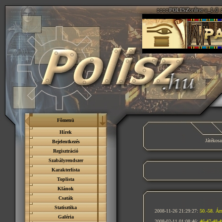
Fõmenü
Hírek
Játékosai
Bejelentkezés
Regisztráció
Szabályrendszer
Karakterlista
Toplista
Klánok
Csaták
Statisztika
2008-11-26 21:29:27:
50.-58. Ár
Galéria
2008-02-11 01:08:46:
46-47-48-4