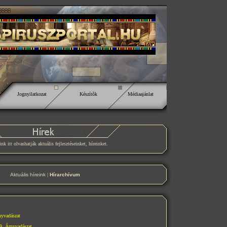
Jognyilatkozat
Készítõk
Médiaajánlat
nk itt olvashatják aktuális fejlesztéseinket, híreinket.
Aktuális híreink
|
Hírarchívum
nyvadászat
9. Árnyvadászat