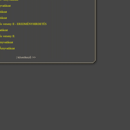
yvadászat
dászat
dászat
iós verseny II - EREDMÉNYHIRDETÉS
dászat
s verseny II.
nyvadászat
Árnyvadászat
|
következõ >>