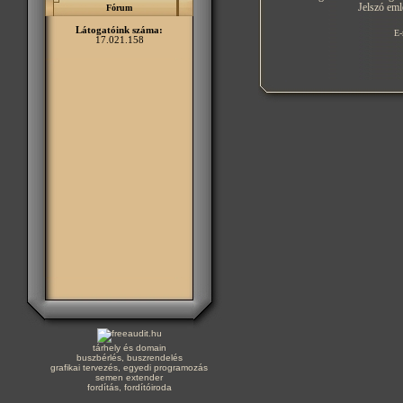
Jelszó eml
Fórum
Látogatóink száma:
E-
17.021.158
tárhely és domain
buszbérlés, buszrendelés
grafikai tervezés, egyedi programozás
semen extender
fordítás, fordítóiroda