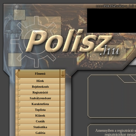
Fõmenü
Hírek
Bejelentkezés
Regisztráció
Szabályrendszer
Karakterlista
Toplista
Klánok
Csaták
Statisztika
Amennyiben a regisztráció u
Galéria
regisztrációkor megado