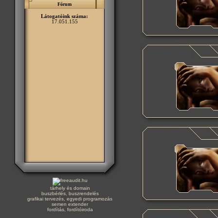
Fórum
Látogatóink száma:
17.051.155
tárhely és domain
buszbérlés, buszrendelés
grafikai tervezés, egyedi programozás
semen extender
fordítás, fordítóiroda