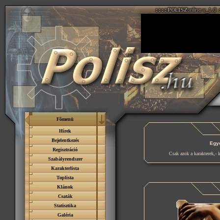
Fõmenü
Hírek
Bejelentkezés
Egyé
Regisztráció
Csak azok a karakterek,
Szabályrendszer
Karakterlista
Toplista
Klánok
Csaták
Statisztika
Galéria