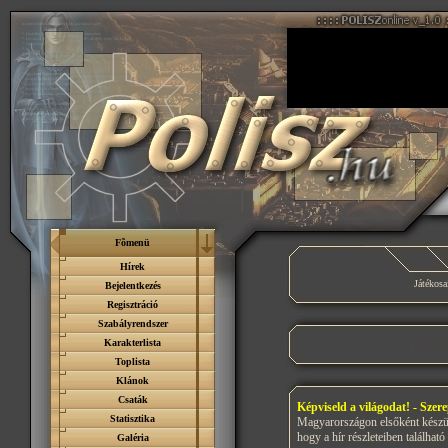
Fõmenü
Hírek
Játékosai
Bejelentkezés
Regisztráció
Szabályrendszer
Karakterlista
Toplista
Klánok
Csaták
Képviseld a világodat! - Szer
Statisztika
Magyarországon elsőként kész
hogy a hír részleteiben található
Galéria