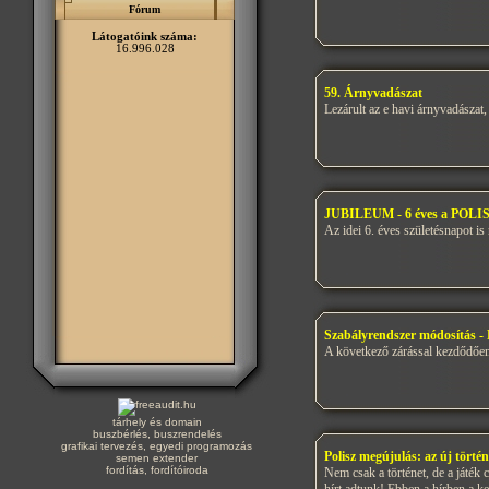
Fórum
Látogatóink száma:
16.996.028
59. Árnyvadászat
Lezárult az e havi árnyvadászat,
JUBILEUM - 6 éves a POLISZ
Az idei 6. éves születésnapot i
Szabályrendszer módosítás - 
A következő zárással kezdődően 
tárhely és domain
buszbérlés, buszrendelés
grafikai tervezés, egyedi programozás
Polisz megújulás: az új történ
semen extender
fordítás, fordítóiroda
Nem csak a történet, de a játék 