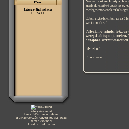
Nagyon fontosnak tartjuk, hogy 
Fórum
amelyek lehetővé teszik az egysz
esetleges magasabb terheltségét
Látogatóink száma:
17.068.141
Ebben a küzdelemben az első lép
szerint módosul:
Pollóniumot minden központúr
szerepel a központja mellett
hónapban szerzett összesítet
üdvözlettel:
Polisz Team
tárhely és domain
buszbérlés, buszrendelés
grafikai tervezés, egyedi programozás
semen extender
fordítás, fordítóiroda