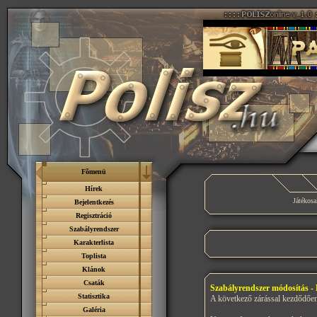
Fõmenü
Hírek
Játékosai
Bejelentkezés
Regisztráció
Szabályrendszer
Karakterlista
Toplista
Klánok
Csaták
Szabályrendszer módosítás - 
Statisztika
A következő zárással kezdődően 
Galéria