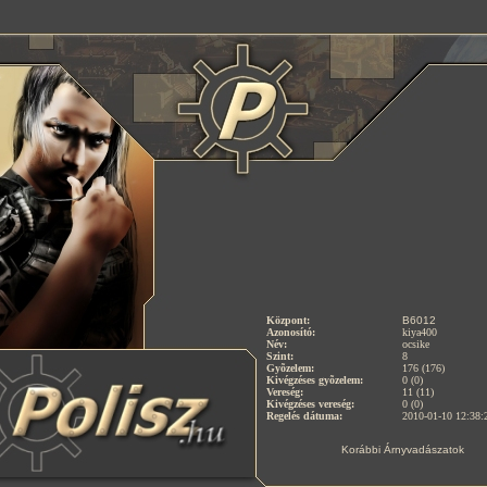
Központ:
B6012
Azonosító:
kiya400
Név:
ocsike
Szint:
8
Gyõzelem:
176 (176)
Kivégzéses gyõzelem:
0 (0)
Vereség:
11 (11)
Kivégzéses vereség:
0 (0)
Regelés dátuma:
2010-01-10 12:38:
Korábbi Árnyvadászatok