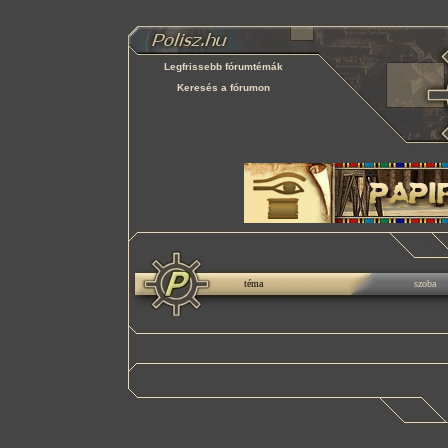
Legfrissebb fórumtémák
Keresés a fórumon
téma
szoba