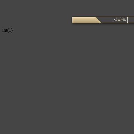
Készítõk
int(1)