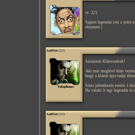
re: 221
Sajnos legendat irni a jelen 
eleszteni:)
kaRFiol
(221)
Sziasztok Klánvezérek!
Aki már meglévő klán vezére
hogy a klánát újra tudja élesz
Sima jelentkezés esetén 1 hó
Ha valaki ír egy legendát és 
kaRFiol
(215)