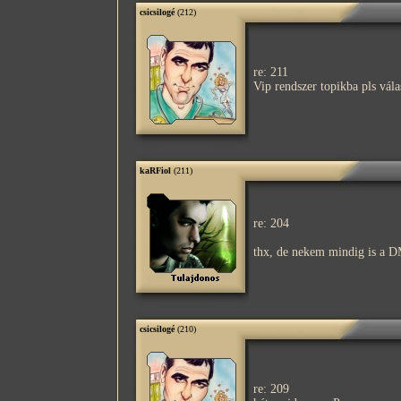
csicsilogé
(212)
re: 211
Vip rendszer topikba pls vála
kaRFiol
(211)
re: 204
thx, de nekem mindig is a DM
csicsilogé
(210)
re: 209