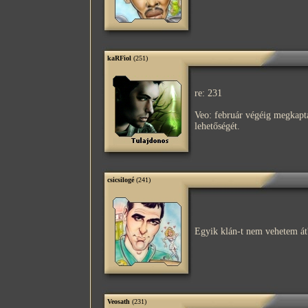
kaRFiol
(251)
re: 231
Veo: február végéig megkapta
lehetőségét.
csicsilogé
(241)
Egyik klán-t nem vehetem át
Veosath
(231)