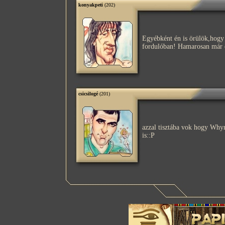
konyakpeti
(202)
Egyébként én is örülök,hogy
fordulóban! Hamarosan már é
csicsilogé
(201)
azzal tisztába vok hogy Whyrm
is::P