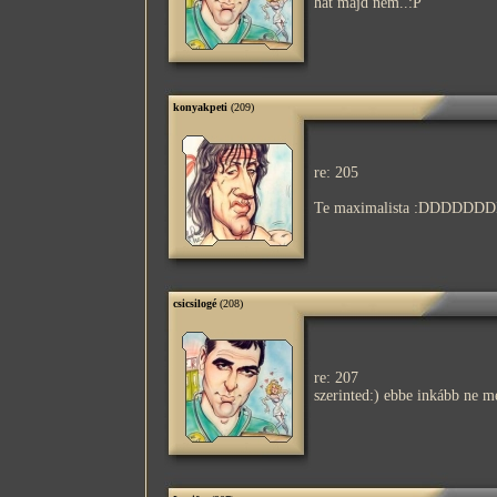
hát majd nem..:P
konyakpeti
(209)
re: 205
Te maximalista :DDDDDD
csicsilogé
(208)
re: 207
szerinted:) ebbe inkább ne m