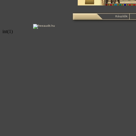
Készítõk
int(1)