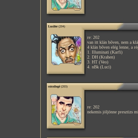
Lucifer
(204)
re: 202
van itt klán bőven, nem a kl
4 klán bőven elég lenne, a rég
1. Illuminati (Karfi)
2. DH (Krahen)
3. HT (Veo)
4. nBk (Luci)
csicsilogé
(203)
re: 202
nekemis jóljönne presztizs mia