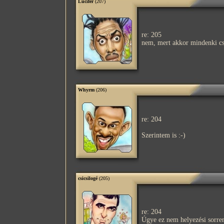
Lucifer
(207)
re: 205
nem, mert akkor mindenki cs
Whyrm
(206)
re: 204
Szerintem is :-)
csicsilogé
(205)
re: 204
Úgye ez nem helyezési sorren