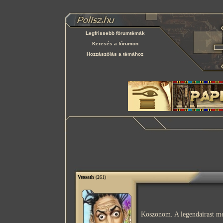
Legfrissebb fórumtémák
Keresés a fórumon
Hozzászólás a témához
Veosath
(261)
Koszonom. A legendairast m