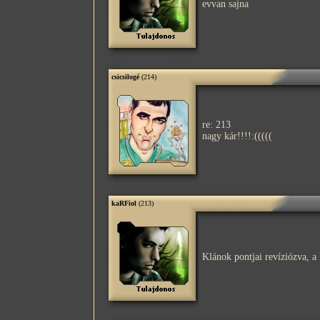
evvan sajna
csicsilogé
(214)
re: 213
nagy kár!!!!:(((((
kaRFiol
(213)
Klánok pontjai revíziózva, 