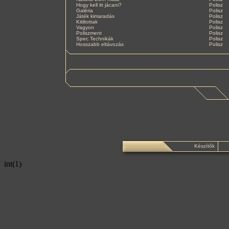
Hogy kell itt jácani?
Polisz
Galéria
Polisz
Játék kimaradás
Polisz
Kitiltottak
Polisz
Vagyon
Polisz
Poliszment
Polisz
Spec Technikák
Polisz
Hosszabb eltávozás
Polisz
Készítõk
int(1)