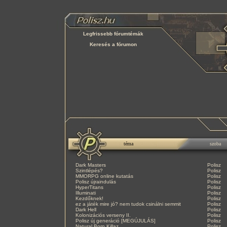
Legfrissebb fórumtémák
Keresés a fórumon
téma
szoba
Dark Masters
Polisz
Szintlépés?
Polisz
MMORPG online kutatás
Polisz
Polisz újraindulás
Polisz
HyperTitans
Polisz
Illuminati
Polisz
Kezdőknek!
Polisz
ez a játék mire jó? nem tudok csinálni semmit
Polisz
Dark Hell
Polisz
Kolonizációs verseny II.
Polisz
Polisz új generáció [MEGÚJULÁS]
Polisz
Natural Born Killaz
Polisz