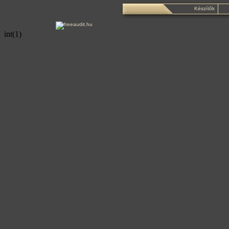
Készítõk
int(1)